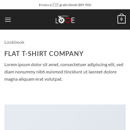
Saltar
Envíos a 🇨🇴 gratis desde $89.900
al
contenido
0
Lookbook
FLAT T-SHIRT COMPANY
Lorem ipsum dolor sit amet, consectetuer adipiscing elit, sed
diam nonummy nibh euismod tincidunt ut laoreet dolore
magna aliquam erat volutpat.