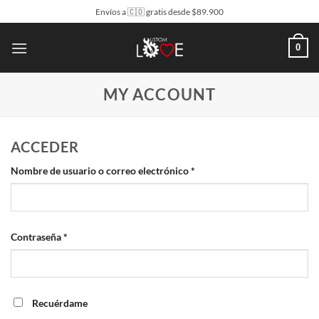
Saltar
Envíos a 🇨🇴 gratis desde $89.900
al
contenido
0
MY ACCOUNT
ACCEDER
Obligatorio
Nombre de usuario o correo electrónico
*
Obligatorio
Contraseña
*
Recuérdame