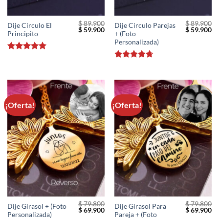
$
89.900
$
89.900
Dije Circulo El
Dije Circulo Parejas
El
El
El
El
$
59.900
$
59.900
Principito
+ (Foto
precio
precio
precio
pr
original
actual
original
ac
Personalizada)
era:
es:
era:
es
$ 89.900.
$ 59.900.
$ 89.900.
$ 
Valorado
con
5
de 5
Valorado
con
4.71
de 5
¡Oferta!
¡Oferta!
$
79.800
$
79.800
Dije Girasol + (Foto
Dije Girasol Para
El
El
El
El
$
69.900
$
69.900
Personalizada)
Pareja + (Foto
precio
precio
precio
pr