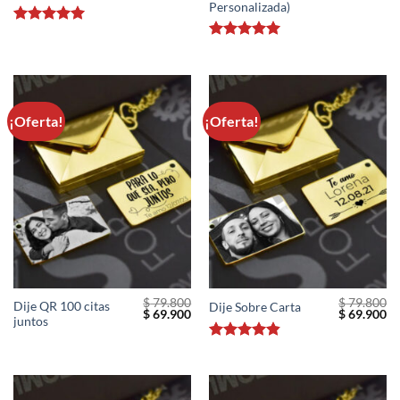
original
actual
original
ac
Personalizada)
era:
es:
era:
es
$ 79.800.
$ 69.900.
$ 79.800.
$ 
Valorado
con
4.93
Valorado
de 5
con
5
de 5
¡Oferta!
¡Oferta!
$
79.800
$
79.800
Dije QR 100 citas
Dije Sobre Carta
El
El
El
El
$
69.900
$
69.900
juntos
precio
precio
precio
pr
original
actual
original
ac
era:
es:
era:
es
Valorado
$ 79.800.
$ 69.900.
$ 79.800.
$ 
con
4.8
de
5