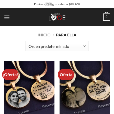
Saltar
Envíos a 🇨🇴 gratis desde $89.900
al
contenido
0
INICIO
/
PARA ELLA
¡Oferta!
¡Oferta!