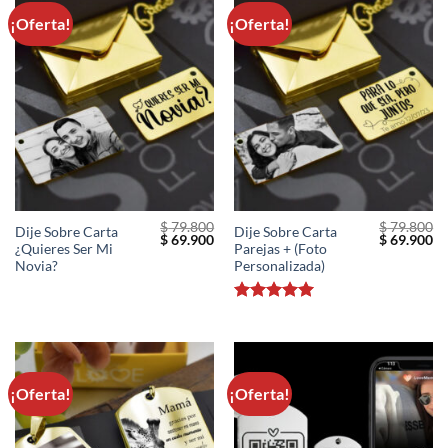
¡Oferta!
¡Oferta!
$
79.800
$
79.800
Dije Sobre Carta
Dije Sobre Carta
El
El
El
El
$
69.900
$
69.900
¿Quieres Ser Mi
Parejas + (Foto
precio
precio
precio
pr
original
actual
original
ac
Novia?
Personalizada)
era:
es:
era:
es
$ 79.800.
$ 69.900.
$ 79.800.
$ 
Valorado
con
5
de 5
¡Oferta!
¡Oferta!