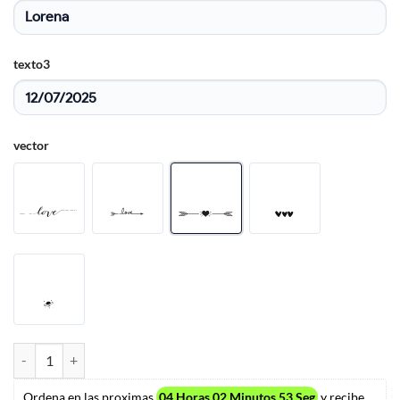
texto3
vector
Fluro Big Pullover Designers Remix cantidad
Ordena en las proximas
04 Horas 02 Minutos 53 Seg
y recibe