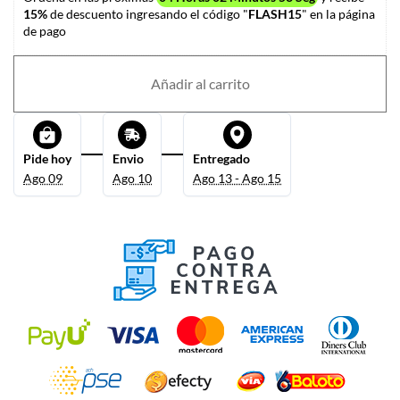
15%
de descuento ingresando el código "
FLASH15
" en la página
de pago
Añadir al carrito
Pide hoy
Envio
Entregado
Ago 09
Ago 10
Ago 13 - Ago 15