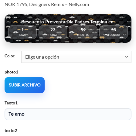
NOK 1795, Designers Remix – Nelly.com
Descuento Pre venta Dia Padres Termina en:
1
23
59
53
DÍAS
HORAS
MINUTOS
SEGUNDOS
Color:
photo1
SUBIR ARCHIVO
Texto1
texto2